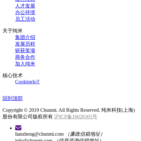
人才发展
办公环境
员工活动
关于纯米
集团介绍
发展历程
斩获奖项
商务合作
加入纯米
核心技术
CookingIoT
回到顶部
Copyright © 2019 Chunmi. All Rights Reserved. 纯米科技(上海)
股份有限公司版权所有
沪ICP备16028305号
lianzheng@chunmi.com
（廉政信箱地址）
info@chunmi.com
（信息咨询信箱地址）