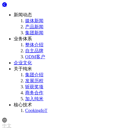
新闻动态
媒体新闻
产品新闻
集团新闻
业务体系
整体介绍
自主品牌
ODM客户
企业文化
关于纯米
集团介绍
发展历程
斩获奖项
商务合作
加入纯米
核心技术
CookingIoT
中文