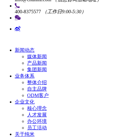
400-8375577
（工作日9:00-5:30）
新闻动态
媒体新闻
产品新闻
集团新闻
业务体系
整体介绍
自主品牌
ODM客户
企业文化
核心理念
人才发展
办公环境
员工活动
关于纯米