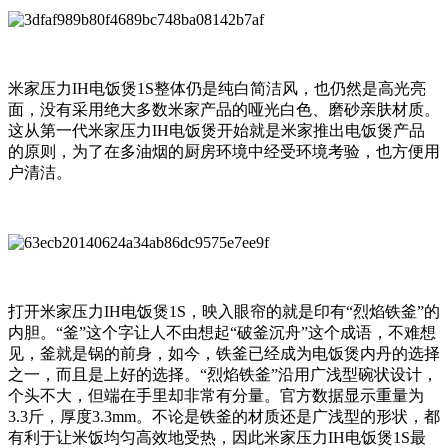
米家压力IH电饭煲1S整体仍是纯白简洁风，也仍然是高光亮
面，没有采用绝大多数米家产品的哑光白色、磨砂亲肤材质。
这从第一代米家压力IH电饭煲开始就是米家推出电饭煲产品
的原则，为了在多油烟的厨房环境中经受环境考验，也方便用
户清洁。
打开米家压力IH电饭煲1S，映入眼帘的就是印有“烈焰铁釜”的
内胆。“釜”这个字让人不由想起“破釜沉舟”这个成语，不难想
见，釜就是锅的前身，如今，铁釜已经成为电饭煲内丹的选择
之一，而且是上好的选择。“烈焰铁釜”沿用广浅型碗状设计，
个头不大，但端在手里却非常有分量。官方数据显示重量为
3.3斤，厚度3.3mm。不论是铁釜的材质还是广浅型的形状，都
有利于让米饭均匀高效地受热，因此米家压力IH电饭煲1S最