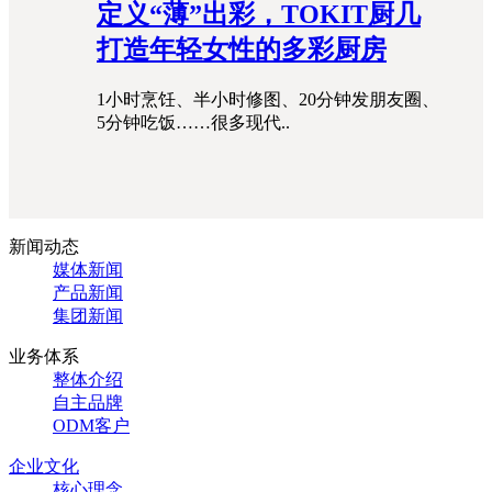
定义“薄”出彩，TOKIT厨几
打造年轻女性的多彩厨房
1小时烹饪、半小时修图、20分钟发朋友圈、
5分钟吃饭……很多现代..
新闻动态
媒体新闻
产品新闻
集团新闻
业务体系
整体介绍
自主品牌
ODM客户
企业文化
核心理念