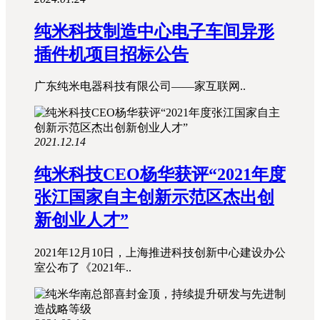
纯米科技制造中心电子车间异形
插件机项目招标公告
广东纯米电器科技有限公司——家互联网..
2021.12.14
纯米科技CEO杨华获评“2021年度
张江国家自主创新示范区杰出创
新创业人才”
2021年12月10日，上海推进科技创新中心建设办公
室公布了《2021年..