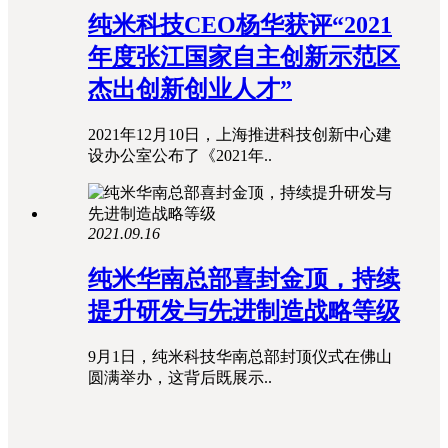
纯米科技CEO杨华获评“2021
年度张江国家自主创新示范区
杰出创新创业人才”
2021年12月10日，上海推进科技创新中心建
设办公室公布了《2021年..
2021.09.16
纯米华南总部喜封金顶，持续
提升研发与先进制造战略等级
9月1日，纯米科技华南总部封顶仪式在佛山
圆满举办，这背后既展示..