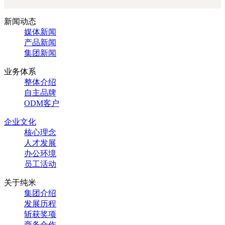
新闻动态
媒体新闻
产品新闻
集团新闻
业务体系
整体介绍
自主品牌
ODM客户
企业文化
核心理念
人才发展
办公环境
员工活动
关于纯米
集团介绍
发展历程
斩获奖项
商务合作