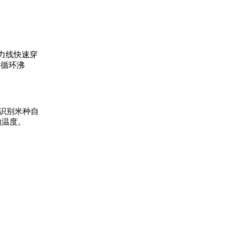
磁力线快速穿
内循环沸
码识别米种自
的温度。