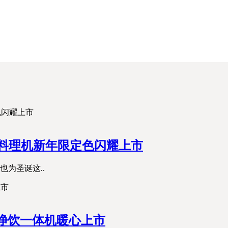
能料理机新年限定色闪耀上市
为圣诞这..
热净饮一体机暖心上市