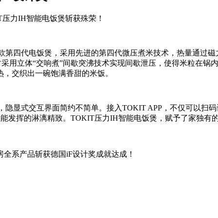
TOKIT压力IH智能电饭煲斩获殊荣！
旗下首款第四代电饭煲，采用先进的第四代微压煮米技术，热量通过
同时采用立体“交响煮”间歇突沸技术实现间歇泄压，使得米粒在锅
热，交织出一碗饱满香甜的米饭。
计，隐显式交互界面简约不简单。接入TOKIT APP，不仅可以扫
性能发挥的淋漓精致。TOKIT压力IH智能电饭煲，赋予了家独有
能厨房全系产品斩获德国iF设计奖成就达成！