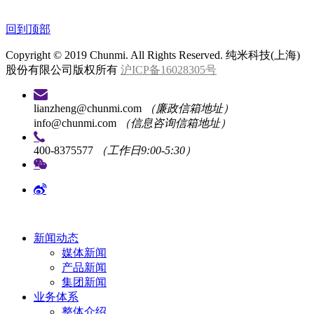
回到顶部
Copyright © 2019 Chunmi. All Rights Reserved. 纯米科技(上海)
股份有限公司版权所有
沪ICP备16028305号
lianzheng@chunmi.com
（廉政信箱地址）
info@chunmi.com
（信息咨询信箱地址）
400-8375577
（工作日9:00-5:30）
新闻动态
媒体新闻
产品新闻
集团新闻
业务体系
整体介绍