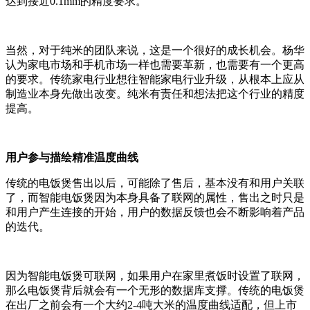
达到接近0.1mm的精度要求。
当然，对于纯米的团队来说，这是一个很好的成长机会。杨华
认为家电市场和手机市场一样也需要革新，也需要有一个更高
的要求。传统家电行业想往智能家电行业升级，从根本上应从
制造业本身先做出改变。纯米有责任和想法把这个行业的精度
提高。
用户参与描绘精准温度曲线
传统的电饭煲售出以后，可能除了售后，基本没有和用户关联
了，而智能电饭煲因为本身具备了联网的属性，售出之时只是
和用户产生连接的开始，用户的数据反馈也会不断影响着产品
的迭代。
因为智能电饭煲可联网，如果用户在家里煮饭时设置了联网，
那么电饭煲背后就会有一个无形的数据库支撑。传统的电饭煲
在出厂之前会有一个大约2-4吨大米的温度曲线适配，但上市