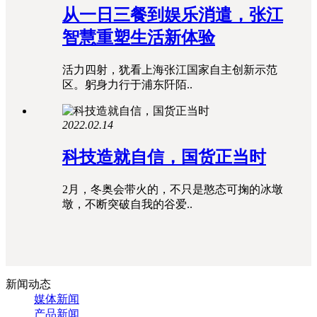
从一日三餐到娱乐消遣，张江
智慧重塑生活新体验
活力四射，犹看上海张江国家自主创新示范
区。躬身力行于浦东阡陌..
2022.02.14
科技造就自信，国货正当时
2月，冬奥会带火的，不只是憨态可掬的冰墩
墩，不断突破自我的谷爱..
新闻动态
媒体新闻
产品新闻