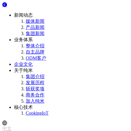
新闻动态
媒体新闻
产品新闻
集团新闻
业务体系
整体介绍
自主品牌
ODM客户
企业文化
关于纯米
集团介绍
发展历程
斩获奖项
商务合作
加入纯米
核心技术
CookingIoT
中文