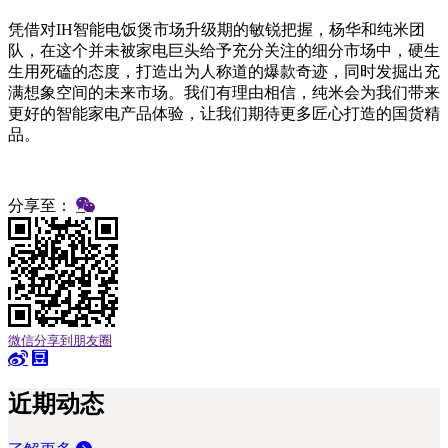
凭借对IH智能电饭煲市场升级期的敏锐把握，杨华和纯米团
队，在这个并未被家电巨头给予充分关注的细分市场中，硬生
生用死磕的态度，打造出为人称道的爆款奇迹，同时发掘出充
满想象空间的未来市场。我们有理由相信，纯米会为我们带来
更好的智能家电产品体验，让我们期待更多匠心打造的国货精
品。
分享至：
微信分享到朋友圈
近期动态