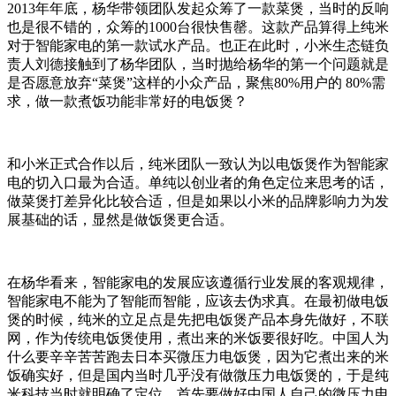
2013年年底，杨华带领团队发起众筹了一款菜煲，当时的反响
也是很不错的，众筹的1000台很快售罄。这款产品算得上纯米
对于智能家电的第一款试水产品。也正在此时，小米生态链负
责人刘德接触到了杨华团队，当时抛给杨华的第一个问题就是
是否愿意放弃“菜煲”这样的小众产品，聚焦80%用户的 80%需
求，做一款煮饭功能非常好的电饭煲？
和小米正式合作以后，纯米团队一致认为以电饭煲作为智能家
电的切入口最为合适。单纯以创业者的角色定位来思考的话，
做菜煲打差异化比较合适，但是如果以小米的品牌影响力为发
展基础的话，显然是做饭煲更合适。
在杨华看来，智能家电的发展应该遵循行业发展的客观规律，
智能家电不能为了智能而智能，应该去伪求真。在最初做电饭
煲的时候，纯米的立足点是先把电饭煲产品本身先做好，不联
网，作为传统电饭煲使用，煮出来的米饭要很好吃。中国人为
什么要辛辛苦苦跑去日本买微压力电饭煲，因为它煮出来的米
饭确实好，但是国内当时几乎没有做微压力电饭煲的，于是纯
米科技当时就明确了定位，首先要做好中国人自己的微压力电