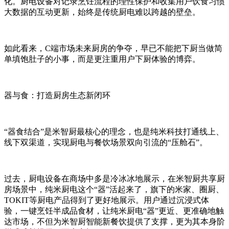
化。厨电设备对记录烹饪流程的理性保护和收集用户饮食习惯
大数据的互动更新，始终是传统厨电难以跨越的壁垒。
如此看来，C端市场未来厨房的争夺，早已不能把下厨当做简
单填饱肚子的小事，而是更注重用户下厨体验的博弈。
器与食：打造厨房生态新闭环
“器食结合”是米智厨最核心的理念，也是纯米科技打通线上、
线下双渠道，实现厨电与餐饮场景双向引流的“压舱石”。
过去，厨电设备在商场中多是冷冰冰地展示，在米智厨共享厨
房场景中，纯米厨电这个“器”活起来了，旗下的米家、圈厨、
TOKIT等厨电产品得到了更好地展示。用户通过沉浸式体
验，一键烹饪半成品食材，让纯米厨电“器”更近、更准确地触
达市场，不但为米智厨智能新餐饮提供了支撑，更为其本身阶