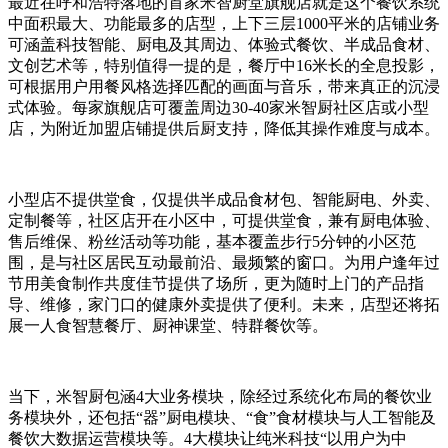
最近在呼和浩特落地的首家米智厨堂旗舰店就是这个餐饮系统
中面积最大、功能最多的店型，上下三层1000平米的店铺业务
可涵盖科技智能、厨电及其周边、体验式餐饮、半成品食材、
文创艺术等，特别值得一提的是，餐厅中16米长的全息投影，
可根据用户用餐风格选择匹配的画面与音乐，带来真正的沉浸
式体验。每家旗舰店可覆盖周边30-40家米智厨社区店或小型
店，为附近加盟店铺提供后厨支持，降低其操作难度与成本。
小型店不提供堂食，仅提供半成品食材包、智能厨电、外卖、
定制餐等，社区店开在小区中，可提供堂食，兼有厨电体验、
售后维保、粉丝活动等功能，基本覆盖步行5分钟的小区范
围，是与社区居民互动最前沿、最频繁的窗口。为用户逢年过
节用美食制作共度佳节提供了场所，更为随时上门的产品指
导、维修，家门口的健康外卖提供了便利。未来，店型还将拓
展一人食智慧餐厅、厨神课堂、特群餐饮等。
当下，米智厨包涵4大业务模块，除经过系统化布局的餐饮业
务模块外，还包括“器”厨电模块、“食”食材模块与人工智能及
餐饮大数据运营模块等。4大模块让纯米科技“以用户为中