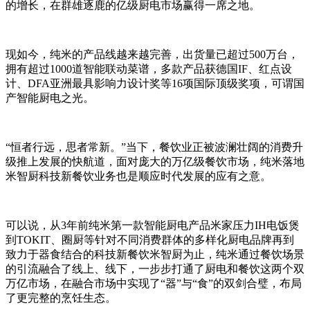
的增长，在群雄逐鹿的亿级厨电市场赢得一席之地。
现如今，纯米的产品线越来越完善，出货量已超过500万台，
拥有超过1000道智能联动菜谱，多款产品获德国IF、红点设
计、DFA亚洲最具影响力设计奖等16项国际顶级奖项，可谓国
产智能厨电之光。
“恒者行远，思者常新。”当下，餐饮业正被波澜壮阔的消费升
级推上发展的快航道，面对庞大的万亿级餐饮市场，纯米落地
米智厨科技新餐饮业务也是顺应时代发展的应有之意。
可以说，从3年前纯米第一款智能厨电产品米家压力IH电饭煲
到TOKIT、圈厨等针对不同消费群体的多样化厨电品牌再到
致力于器食结合的科技新餐饮米智厨为止，纯米通过餐饮场景
的引流融合了线上、线下，一步步打通了厨电和餐饮这两个双
万亿市场，在融合市场中实现了“器”与“食”的双剑合璧，布局
了更完整的烹饪生态。