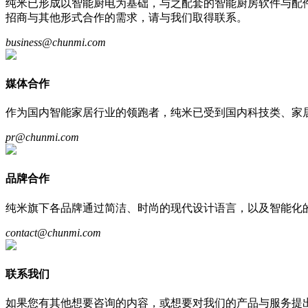
纯米已形成以智能厨电为基础，与之配套的智能厨房软件与配件
招商与其他形式合作的需求，请与我们取得联系。
business@chunmi.com
媒体合作
作为国内智能家居行业的领跑者，纯米已受到国内科技类、家
pr@chunmi.com
品牌合作
纯米旗下各品牌通过简洁、时尚的现代设计语言，以及智能化
contact@chunmi.com
联系我们
如果您有其他想要咨询的内容，或想要对我们的产品与服务提