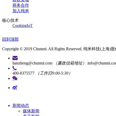
商务合作
加入纯米
核心技术
CookingIoT
回到顶部
Copyright © 2019 Chunmi. All Rights Reserved. 纯米
lianzheng@chunmi.com
（廉政信箱地址）
info@chunmi.c
400-8375577
（工作日9:00-5:30）
新闻动态
媒体新闻