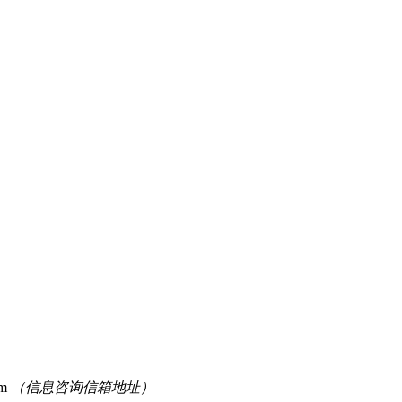
om
（信息咨询信箱地址）