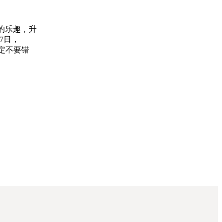
厨的乐趣，升
7日，
一定不要错