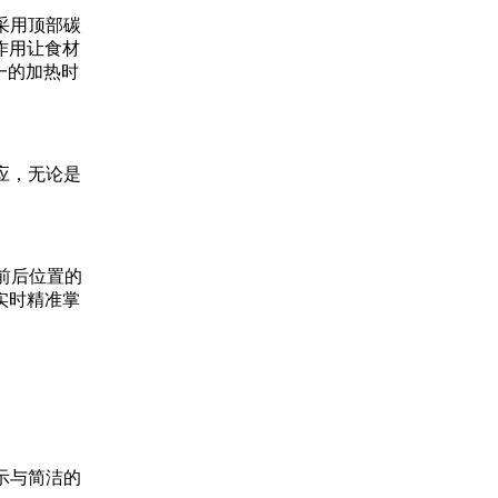
采用顶部碳
作用让食材
一的加热时
应，无论是
前后位置的
实时精准掌
示与简洁的