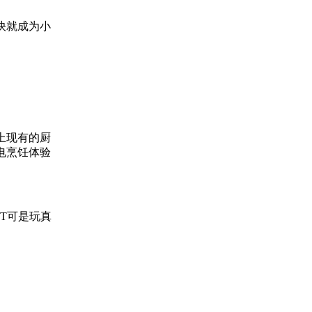
很快就成为小
上现有的厨
电烹饪体验
T可是玩真