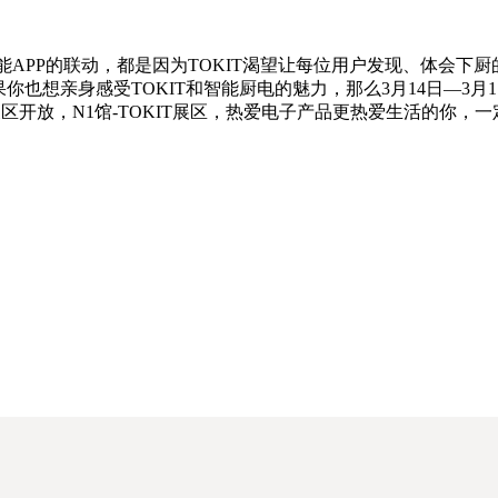
及智能APP的联动，都是因为TOKIT渴望让每位用户发现、体会下
也想亲身感受TOKIT和智能厨电的魅力，那么3月14日—3月1
有展区开放，N1馆-TOKIT展区，热爱电子产品更热爱生活的你，