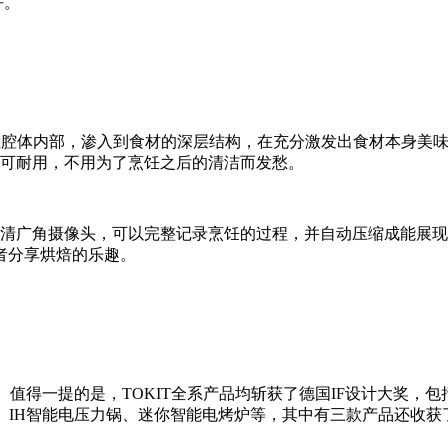
好。
锁在腔体内部，渗入到食材的深层结构，在充分激发出食材本身美
又可耐用，不用为了烹饪之后的清洁而发愁。
0P高清广角摄像头，可以完整记录烹饪的过程，并自动压缩成能展
者分享烘焙的乐趣。
备。值得一提的是，TOKIT全系产品均斩获了德国IF设计大奖，
、IH智能电压力锅、迷你智能电烤炉等，其中有三款产品还收获