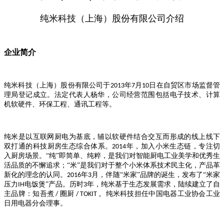
纯米科技（上海）股份有限公司介绍
企业简介
纯米科技（上海）股份有限公司于
年
月
日在自贸区市场监督管
2013
7
10
理局登记成立。法定代表人杨华，公司经营范围包括电子技术、计算
机软硬件、环保工程、通讯工程等。
纯米是以互联网厨电为基底，辅以软硬件结合交互而形成的线上线下
双打通的科技厨房生态综合体系。
年，加入小米生态链，专注切
2014
入厨房场景。“纯”即简单、纯粹，是我们对智能厨电工业美学和优秀生
活品质的不懈追求；“米”是我们对于整个小米体系技术民主化，产品革
新化的理念的认同。
年
月，伴随“米家”品牌的诞生，发布了“米家
2016
3
压力
电饭煲”产品。历时
年，纯米基于生态发展需求，陆续建立了自
IH
3
主品牌：知吾煮
圈厨
。纯米科技担任中国电器工业协会工业
/
/ TOKIT
日用电器分会理事。