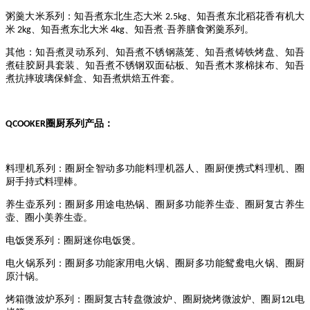
粥羹大米系列：知吾煮东北生态大米
、知吾煮东北稻花香有机大
2.5kg
米
、知吾煮东北大米
、知吾煮·吾养膳食粥羹系列。
2kg
4kg
其他：知吾煮灵动系列、知吾煮不锈钢蒸笼、知吾煮铸铁烤盘、知吾
煮硅胶厨具套装、知吾煮不锈钢双面砧板、知吾煮木浆棉抹布、知吾
煮抗摔玻璃保鲜盒、知吾煮烘焙五件套。
圈厨系列产品：
QCOOKER
料理机系列：圈厨全智动多功能料理机器人、圈厨便携式料理机、圈
厨手持式料理棒。
养生壶系列：圈厨多用途电热锅、圈厨多功能养生壶、圈厨复古养生
壶、圈小美养生壶。
电饭煲系列：圈厨迷你电饭煲。
电火锅系列：圈厨多功能家用电火锅、圈厨多功能鸳鸯电火锅、圈厨
原汁锅。
烤箱微波炉系列：圈厨复古转盘微波炉、圈厨烧烤微波炉、圈厨
电
12L