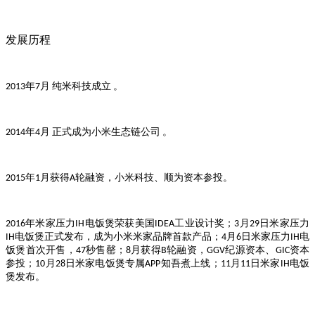
发展历程
年
月
纯米科技成立
。
2013
7
年
月
正式成为小米生态链公司
。
2014
4
年
月获得
轮融资，小米科技、顺为资本参投。
2015
1
A
年米家压力
电饭煲荣获美国
工业设计奖；
月
日米家压力
2016
IH
IDEA
3
29
电饭煲正式发布，成为小米米家品牌首款产品；
月
日米家压力
电
IH
4
6
IH
饭煲首次开售，
秒售罄；
月获得
轮融资，
纪源资本、
资本
47
8
B
GGV
GIC
参投；
月
日米家电饭煲专属
知吾煮上线；
月
日米家
电饭
10
28
APP
11
11
IH
煲发布。