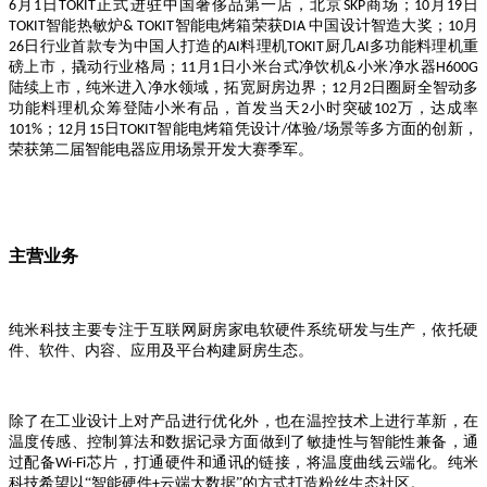
月
日
正式进驻中国奢侈品第一店，北京
商场；
月
日
6
1
TOKIT
SKP
10
19
智能热敏炉
智能电烤箱荣获
中国设计智造大奖；
月
TOKIT
& TOKIT
DIA
10
日行业首款专为中国人打造的
料理机
厨几
多功能料理机重
26
AI
TOKIT
AI
磅上市，撬动行业格局；
月
日小米台式净饮机
小米净水器
11
1
&
H600G
陆续上市，纯米进入净水领域，拓宽厨房边界；
月
日圈厨全智动多
12
2
功能料理机众筹登陆小米有品，首发当天
小时突破
万，达成率
2
102
；
月
日
智能电烤箱凭设计
体验
场景等多方面的创新，
101%
12
15
TOKIT
/
/
荣获第二届智能电器应用场景开发大赛季军。
主营业务
纯米科技主要专注于互联网厨房家电软硬件系统研发与生产，依托硬
件、软件、内容、应用及平台构建厨房生态。
除了在工业设计上对产品进行优化外，也在温控技术上进行革新，在
温度传感、控制算法和数据记录方面做到了敏捷性与智能性兼备，通
过配备
芯片，打通硬件和通讯的链接，将温度曲线云端化。纯米
Wi-Fi
科技希望以“智能硬件
云端大数据”的方式打造粉丝生态社区。
+