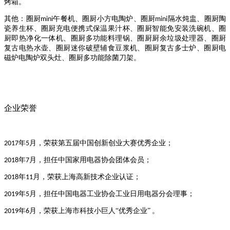
烤箱。
其他：圈厨
午餐机、圈厨小方电陶炉、圈厨
隔水炖盅、圈厨陶
mini
mini
瓷养生杯、圈厨充电便携式保温果汁杯、圈厨智能免安装洗碗机、圈
厨即热净化一体机、圈厨多功能料理锅、圈厨厨余垃圾处理器、圈厨
复古电热水壶、圈厨迷你破壁辅食豆浆机、圈厨复古多士炉、圈厨电
磁炉电陶炉双头灶、圈厨多功能除菌刀架。
企业荣誉
年
月，荣获第五届中国创新创业大赛优秀企业；
2017
5
年
月，担任中国家用电器协会团体会员；
2018
7
年
月，荣获上海高新技术企业认证；
2018
11
年
月，担任中国电器工业协会工业日用电器分会理事；
2019
5
年
月，荣获上海市科技小巨人“优秀企业”
。
2019
6