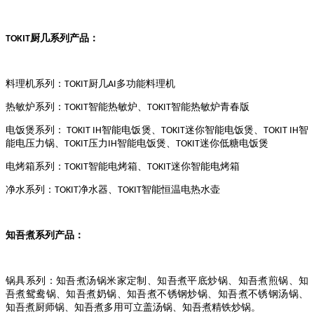
厨几系列产品：
TOKIT
料理机系列：
厨几
多功能料理机
TOKIT
AI
热敏炉系列：
智能热敏炉、
智能热敏炉青春版
TOKIT
TOKIT
电饭煲系列：
智能电饭煲、
迷你智能电饭煲、
智
TOKIT IH
TOKIT
TOKIT IH
能电压力锅、
压力
智能电饭煲、
迷你低糖电饭煲
TOKIT
IH
TOKIT
电烤箱系列：
智能电烤箱、
迷你智能电烤箱
TOKIT
TOKIT
净水系列：
净水器、
智能恒温电热水壶
TOKIT
TOKIT
知吾煮系列产品：
锅具系列：知吾煮汤锅米家定制、知吾煮平底炒锅、知吾煮煎锅、知
吾煮鸳鸯锅、知吾煮奶锅、知吾煮不锈钢炒锅、知吾煮不锈钢汤锅、
知吾煮厨师锅、知吾煮多用可立盖汤锅、知吾煮精铁炒锅。