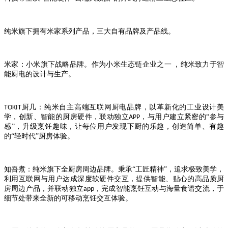
纯米旗下拥有米家系列产品，三大自有品牌及产品线。
米家：小米旗下战略品牌。作为小米生态链企业之一
，纯米致力于智
能厨电的设计与生产。
厨几：纯
⽶
自主高端互联网厨电品牌，以
⾰
新化的
⼯
业设计美
TOKIT
学，创新、智能的厨房硬件，联动独
⽴
，与用户建
⽴
紧密的“参与
APP
感”，升级烹饪趣味，让每位用户发现下厨的乐趣，创造简单、有趣
的“轻时代”厨房体验。
知吾煮：纯米旗下全厨房周边品牌。秉承“工匠精神”，追求极致美学，
利用互联网与用户达成深度软硬件交互，提供智能、贴心的高品质厨
房周边产品，并联动独立
，完成智能烹饪互动与海量食谱交流，于
app
细节处带来全新的可移动烹饪交互体验。