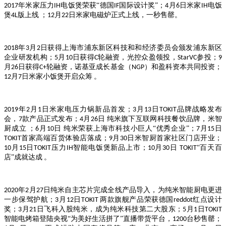
年米家压力
电饭煲荣获“德国
国际设计奖”；
月
日米家
电饭
2017
IH
IF
4
6
IH
煲
版上线
；
月
日米家电磁炉正式上线，一秒售罄。
4L
12
22
年
月
日获得上海市浦东新区科技和和经济委员会颁发浦东新区
2018
3
2
企业研发机构；
月
日获得
轮融资，光控众盈领投，
参投；
5
10
C
StarVC
9
月
日获得
轮融资，诺基亚成长基金（
）和盈科资本共同投资；
26
C+
NGP
月
日米家小饭煲开启众筹
。
12
7
年
月
日米家电压力锅新品首发；
月
日
品牌战略发布
2019
2
1
3
13
TOKIT
会，
款产品正式发布；
月
日
纯米旗下互联网科技餐饮品牌，米智
7
4
26
厨成立
；
月
日
纯米荣获上海市科技小巨人“优秀企业”；
月
日
6
10
7
15
首家高端百货体验店落成；
月
日米智厨首家社区门店开业；
TOKIT
9
30
月
日
压力
智能电饭煲新品上市；
月
日
“百天百
10
15
TOKIT
IH
10
30
TOKIT
店”成就达成
。
年
月
日纯米自主芯片完成全线产品导入，为纯米智能厨电更进
2020
2
27
一步保驾护航；
月
日
两款旗舰产品荣获德国
红点设计
3
12
TOKIT
reddot
奖；
月
日飞科入股纯米，成为纯米科技第二大股东；
月
日
3
21
5
1
TOKIT
智能电烤箱登陆央视“为美好生活拼了”直播带货平台，
台秒售罄；
1200