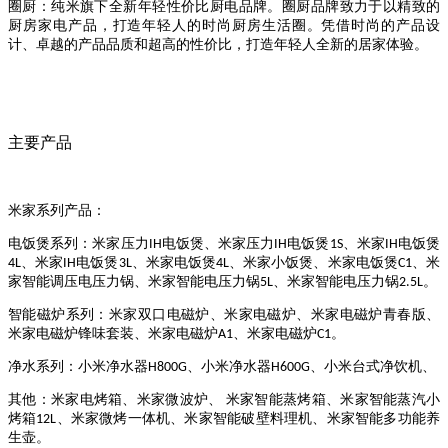
圈厨：纯米旗下全新年轻性价比厨电品牌。圈厨品牌致力于以精致的
厨房家电产品，打造年轻人的时尚厨房生活圈。凭借时尚的产品设
计、卓越的产品品质和超高的性价比，打造年轻人全新的居家体验。
主要产品
米家系列产品：
电饭煲系列：米家压力
电饭煲、米家压力
电饭煲
、米家
电饭煲
IH
IH
1S
IH
、米家
电饭煲
、米家电饭煲
、米家小饭煲、米家电饭煲
、米
4L
IH
3L
4L
C1
家智能调压电压力锅、米家智能电压力锅
、米家智能电压力锅
。
5L
2.5L
智能磁炉系列：米家双口电磁炉、米家电磁炉、米家电磁炉青春版、
米家电磁炉锋味套装、米家电磁炉
、米家电磁炉
。
A1
C1
净水系列：小米净水器
、小米净水器
、小米台式净饮机、
H800G
H600G
其他：米家电烤箱、米家微波炉、
米家智能蒸烤箱、米家智能蒸汽小
烤箱
、米家微烤一体机、米家智能破壁料理机、米家智能多功能养
12L
生壶。