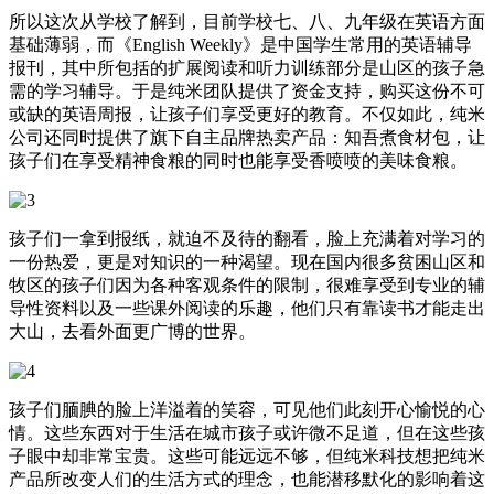
所以这次从学校了解到，目前学校七、八、九年级在英语方面
基础薄弱，而《English Weekly》是中国学生常用的英语辅导
报刊，其中所包括的扩展阅读和听力训练部分是山区的孩子急
需的学习辅导。于是纯米团队提供了资金支持，购买这份不可
或缺的英语周报，让孩子们享受更好的教育。不仅如此，纯米
公司还同时提供了旗下自主品牌热卖产品：知吾煮食材包，让
孩子们在享受精神食粮的同时也能享受香喷喷的美味食粮。
孩子们一拿到报纸，就迫不及待的翻看，脸上充满着对学习的
一份热爱，更是对知识的一种渴望。现在国内很多贫困山区和
牧区的孩子们因为各种客观条件的限制，很难享受到专业的辅
导性资料以及一些课外阅读的乐趣，他们只有靠读书才能走出
大山，去看外面更广博的世界。
孩子们腼腆的脸上洋溢着的笑容，可见他们此刻开心愉悦的心
情。这些东西对于生活在城市孩子或许微不足道，但在这些孩
子眼中却非常宝贵。这些可能远远不够，但纯米科技想把纯米
产品所改变人们的生活方式的理念，也能潜移默化的影响着这