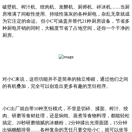
破壁机、榨汁机、绞肉机、发酵机、厨师机、碎冰机……当厨
房堆满了间歇性使用、持续性落灰的各种厨电，杂乱无章就成
为它注定的命运。但小C可涵盖并替代21种厨房设备，节省多
种厨电开销的同时，大幅度节省了占地空间，还你一个干净的
厨房。
对小C来说，这些功能并不是简单的独立堆砌，通过他们之间
的有机叠加，完全可以创造出更多有趣的烹饪程序。
小C出厂就自带10种烹饪模式，不管是切碎、揉面、榨汁、绞
肉、研磨等食材处理，还是焖炖、蒸煮等食物料理，都能轻松
搞定。20秒研磨细腻的冰糖粉，2分钟揉出光滑面团，15分钟
出锅糖醋排骨……各种复杂的烹饪只要交给小C，就可以坐等