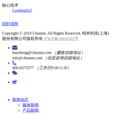
核心技术
CookingIoT
回到顶部
Copyright © 2019 Chunmi. All Rights Reserved. 纯米科技(上海)
股份有限公司版权所有
沪ICP备16028305号
lianzheng@chunmi.com
（廉政信箱地址）
info@chunmi.com
（信息咨询信箱地址）
400-8375577
（工作日9:00-5:30）
新闻动态
媒体新闻
产品新闻