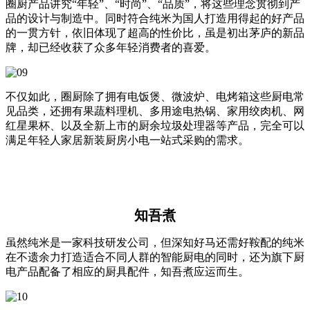
圈厨产品讲究“年轻”、“时尚”、“品质”，将这些理念贯彻到产
品的设计与制造中。同时符合纯米为国人打造用得起的好产品
的一贯方针，依旧体现了超高的性价比，虽是初出茅庐的新品
牌，却已经收获了众多年轻消费者的喜爱。
不仅如此，圈厨除了拥有电饭煲、微波炉、电烤箱这些厨电常
见品类，还拥有果蔬料理机、多用途电热锅、家用绞肉机、网
红星果杯、以及全新上市的厨余垃圾处理器等产品，完全可以
满足年轻人家居新装厨房小电一站式采购的需求。
知吾煮
虽然纯米是一家科技研发公司，但深知好马还需好鞍配的纯米
在不遗余力打造适合不同人群的智能厨电的同时，还为旗下厨
电产品配备了相应的厨具配件，知吾煮应运而生。