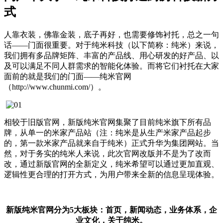
式
人靠衣装，佛靠金装，底子再好，也需要修饰衬托，总之一句
话——门面很重要。对于纯米科技（以下简称：纯米）来说，
我们拥有多品牌矩阵、丰富的产品线、用心研发的好产品、以
及可以满足不同人群需求的智能化体验。而将它们衬托在大家
面前的就是我们的门面——纯米官网
（http://www.chunmi.com/）。
相较于旧版官网，新版纯米官网集聚了目前纯米旗下所有品
牌，从单一的米家产品站（注：纯米是从生产米家产品起步
的，第一款米家产品就来自于纯米）正式升华为集团网站。当
然，对于务实的纯米人来说，此次官网改版并不是为了改而
改，通过新版官网的全新定义，纯米希望可以通过更加直观、
逻辑性更合理的打开方式，为用户带来全新的信息呈现体验。
新版纯米官网分为5大板块：首页，新闻动态，业务体系，企
业文化，关于纯米。