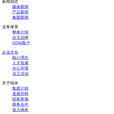
新闻动态
媒体新闻
产品新闻
集团新闻
业务体系
整体介绍
自主品牌
ODM客户
企业文化
核心理念
人才发展
办公环境
员工活动
关于纯米
集团介绍
发展历程
斩获奖项
商务合作
加入纯米