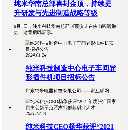
纯米华南总部喜封金顶，持续提
升研发与先进制造战略等级
9月1日，纯米科技华南总部封顶仪式在佛山圆满举
办，这背后既展示..
2024.01.24
纯米科技制造中心电子车间异
形插件机项目招标公告
广东纯米电器科技有限公司——家互联网..
2021.12.14
纯米科技CEO杨华获评“2021