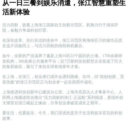
从一日三餐到娱乐消遣，张江智慧重塑生
活新体验
活力四射，犹看上海张江国家自主创新示范区。躬身力行于浦东阡
陌，奋勉力争成科创巨擘。
在深化改革、先行先试的使命中，张江示范区将海纳百川的城市品质
在这片试验田上，与活力四射的闯劲有机糅合。
如今，全新的产业滋养了遍及上海16区22个园区的土壤。1700余家研
发机构，300余家公共服务平台；近7万家科技创新型企业形成了巨大
的集群效应，吸引了来自全球各地青年才俊。
在上海，在张江，创业者们或许会遇到困难、坎坷，但“鼓励创新、宽
容失败”的张江示范区正与创业者一起在风雨中成长。
上海推进科技创新中心建设办公室、上海市高层次人才事务中心、人
民网上海频道联合推出“活力四射的张江·正远航”系列报道，展现科创
大潮背后张江崛起之缘由，分享创业者破茧成长之艰辛。
要生活，也要娱乐。今天，我们讲述的是关于生活和娱乐背后的科创
故事。